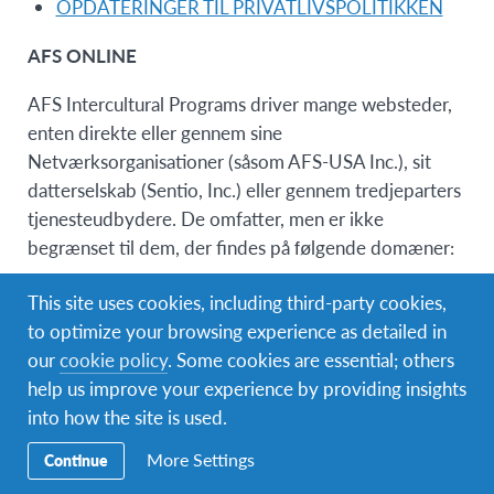
OPDATERINGER TIL PRIVATLIVSPOLITIKKEN
AFS ONLINE
AFS Intercultural Programs driver mange websteder,
enten direkte eller gennem sine
Netværksorganisationer (såsom AFS-USA Inc.), sit
datterselskab (Sentio, Inc.) eller gennem tredjeparters
tjenesteudbydere. De omfatter, men er ikke
begrænset til dem, der findes på følgende domæner:
http://www.afs.org/
This site uses cookies, including third-party cookies,
http://www.afsglobal.org/
to optimize your browsing experience as detailed in
https://woca.afs.org/
our
cookie policy
. Some cookies are essential; others
http://sentionetwork.org/
help us improve your experience by providing insights
http://sentionmembers.org
into how the site is used.
http://afsusa.org/
More Settings
http://global.bridgeapp.com
Continue
http://global.northpass.com