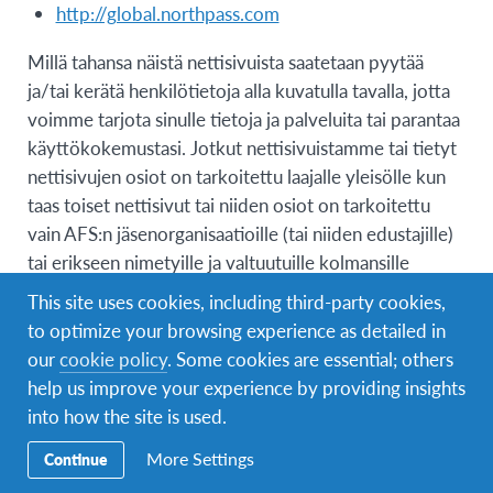
http://global.northpass.com
Millä tahansa näistä nettisivuista saatetaan pyytää
ja/tai kerätä henkilötietoja alla kuvatulla tavalla, jotta
voimme tarjota sinulle tietoja ja palveluita tai parantaa
käyttökokemustasi. Jotkut nettisivuistamme tai tietyt
nettisivujen osiot on tarkoitettu laajalle yleisölle kun
taas toiset nettisivut tai niiden osiot on tarkoitettu
vain AFS:n jäsenorganisaatioille (tai niiden edustajille)
tai erikseen nimetyille ja valtuutuille kolmansille
osapuolille, joiden kanssa AFS tekee tiivistä
This site uses cookies, including third-party cookies,
yhteistyötä tarjotakseen palveluja yksityishenkilöille
to optimize your browsing experience as detailed in
(“jäsenorganisaatiot”), kuten esimerkiksi AFS-USA
our
cookie policy
. Some cookies are essential; others
osoitteessa afsusa.org. Samalla tavoin jotkut nettisivut
help us improve your experience by providing insights
tai tietyt nettisivujen osiot on tarkoitettu
into how the site is used.
rekisteröityneille käyttäjille (esimerkiksi vaihto-
More Settings
Continue
oppilastoiminnasta kiinnostuneet, vaihto-
oppilastoimintaan parhaillaan osallistuvat ja vaihto-