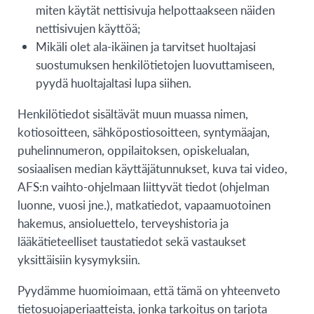
miten käytät nettisivuja helpottaakseen näiden
nettisivujen käyttöä;
Mikäli olet ala-ikäinen ja tarvitset huoltajasi
suostumuksen henkilötietojen luovuttamiseen,
pyydä huoltajaltasi lupa siihen.
Henkilötiedot sisältävät muun muassa nimen,
kotiosoitteen, sähköpostiosoitteen, syntymäajan,
puhelinnumeron, oppilaitoksen, opiskelualan,
sosiaalisen median käyttäjätunnukset, kuva tai video,
AFS:n vaihto-ohjelmaan liittyvät tiedot (ohjelman
luonne, vuosi jne.), matkatiedot, vapaamuotoinen
hakemus, ansioluettelo, terveyshistoria ja
lääkätieteelliset taustatiedot sekä vastaukset
yksittäisiin kysymyksiin.
Pyydämme huomioimaan, että tämä on yhteenveto
tietosuojaperiaatteista, jonka tarkoitus on tarjota