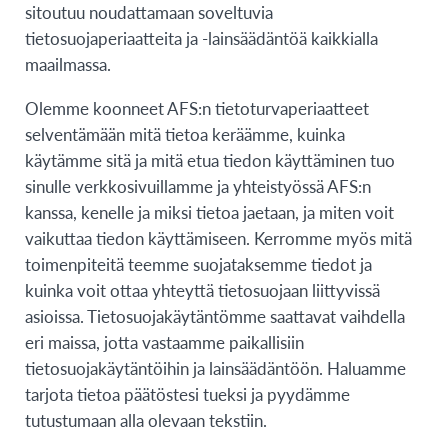
sitoutuu noudattamaan soveltuvia
tietosuojaperiaatteita ja -lainsäädäntöä kaikkialla
maailmassa.
Olemme koonneet AFS:n tietoturvaperiaatteet
selventämään mitä tietoa keräämme, kuinka
käytämme sitä ja mitä etua tiedon käyttäminen tuo
sinulle verkkosivuillamme ja yhteistyössä AFS:n
kanssa, kenelle ja miksi tietoa jaetaan, ja miten voit
vaikuttaa tiedon käyttämiseen. Kerromme myös mitä
toimenpiteitä teemme suojataksemme tiedot ja
kuinka voit ottaa yhteyttä tietosuojaan liittyvissä
asioissa. Tietosuojakäytäntömme saattavat vaihdella
eri maissa, jotta vastaamme paikallisiin
tietosuojakäytäntöihin ja lainsäädäntöön. Haluamme
tarjota tietoa päätöstesi tueksi ja pyydämme
tutustumaan alla olevaan tekstiin.