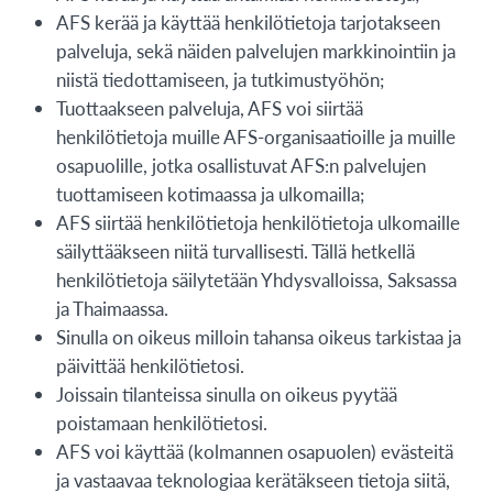
AFS kerää ja käyttää henkilötietoja tarjotakseen
palveluja, sekä näiden palvelujen markkinointiin ja
niistä tiedottamiseen, ja tutkimustyöhön;
Tuottaakseen palveluja, AFS voi siirtää
henkilötietoja muille AFS-organisaatioille ja muille
osapuolille, jotka osallistuvat AFS:n palvelujen
tuottamiseen kotimaassa ja ulkomailla;
AFS siirtää henkilötietoja henkilötietoja ulkomaille
säilyttääkseen niitä turvallisesti. Tällä hetkellä
henkilötietoja säilytetään Yhdysvalloissa, Saksassa
ja Thaimaassa.
Sinulla on oikeus milloin tahansa oikeus tarkistaa ja
päivittää henkilötietosi.
Joissain tilanteissa sinulla on oikeus pyytää
poistamaan henkilötietosi.
AFS voi käyttää (kolmannen osapuolen) evästeitä
ja vastaavaa teknologiaa kerätäkseen tietoja siitä,