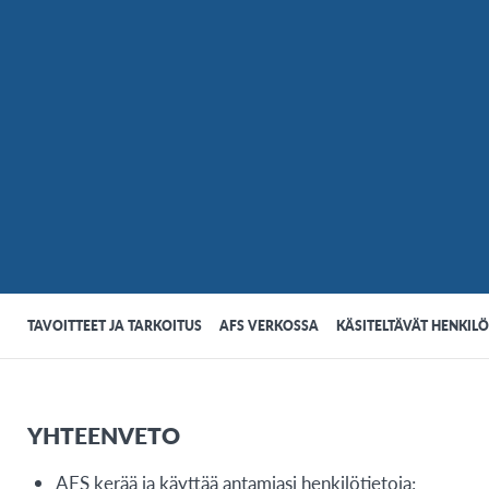
TAVOITTEET JA TARKOITUS
AFS VERKOSSA
KÄSITELTÄVÄT HENKIL
YHTEENVETO
AFS kerää ja käyttää antamiasi henkilötietoja;